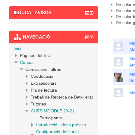
De color 
De color 
IEDUCA - AVISOS
De color b
De color 
NAVEGACIÓ
Inici
Pàgines del lloc
Cursos
Comissions i altres
Coeducació
Extraescolars
Pla de lectura
Treball de Recerca de Batxillerat
Tutories
CURS MOODLE 20-21
Participants
Introducció i idees prèvies
Configuració del curs i