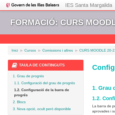
IES Santa Margalida
FORMACIÓ: CURS MOODLE
Inici
▶︎
Cursos
▶︎
Comissions i altres
▶︎
CURS MOODLE 20-2
TAULA DE CONTINGUTS
Config
1. Grau de progrés
1.1. Configuració del grau de progrés
1. Grau 
1.2. Configuració de la barra de
progrés
1.2. Conf
2. Blocs
La barra de pr
3. Nova opció, ocult però disponible
aprovades i su