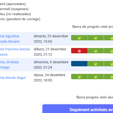
verd (aprovades)
vermell (suspeses)
lau (no realitzades)
groc (pendent de corregir)
Barra de progrés visió pr
Barra progrés visió al