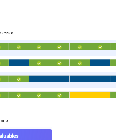
ofessor
umne