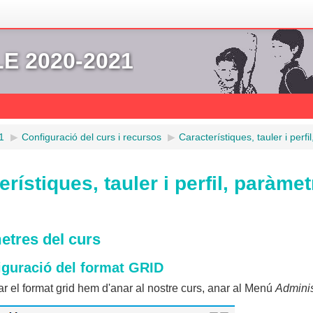
 2020-2021
1
▶︎
Configuració del curs i recursos
▶︎
Característiques, tauler i perf
erístiques, tauler i perfil, paràme
etres del curs
iguració del format GRID
r el format grid hem d'anar al nostre curs,
anar al Menú
Adminis