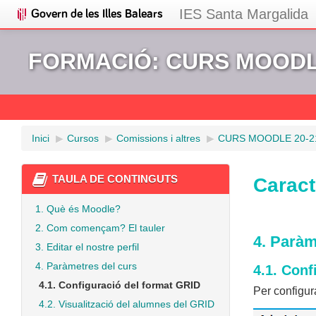
IES Santa Margalida
FORMACIÓ: CURS MOODLE
Inici
▶︎
Cursos
▶︎
Comissions i altres
▶︎
CURS MOODLE 20-2
TAULA DE CONTINGUTS
Caract
1. Què és Moodle?
2. Com començam? El tauler
4. Paràm
3. Editar el nostre perfil
4. Paràmetres del curs
4.1. Conf
4.1. Configuració del format GRID
Per configura
4.2. Visualització del alumnes del GRID