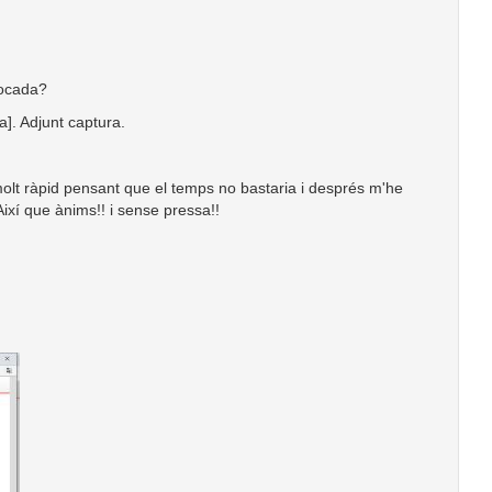
vocada?
a]. Adjunt captura.
molt ràpid pensant que el temps no bastaria i després m'he
Així que ànims!! i sense pressa!!