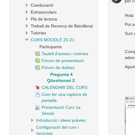
per
A
Coeducació
Extraescolars
Hola 
Pla de lectura
Pot s
Treball de Recerca de Batxillerat
Tutories
Surt 
CURS MOODLE 20-21
Participants
Compa
Taulell d'avisos i notícies
adona
Fòrum de presentació
Agus
Fòrum de dubtes
Pregunta 4
Qüestionari 2
CALENDARI DEL CURS
Com fer una captura de
pantalla
Presentació Curs 1a
Sessió
Introducció i idees prèvies
Configuració del curs i
recursos