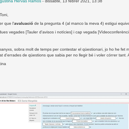
gustina Hervás Ramos
-
dissabte, 13 febrer 2021, 13:38
Toni,
er que l'
avaluació
de la pregunta 4 (al manco la meva 4) estigui equi
dues vegades [Tauler d'avisos i notícies] i cap vegada [Vídeoconferènci
nyxs, sobra molt de temps per contestar el qüestionari, jo ho he fet 
t d'errades de qüestions que sabia per no llegir bé i voler córrer tant. 
tina