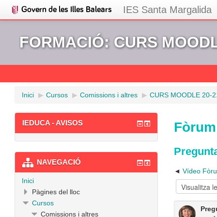
IES Santa Margalida
FORMACIÓ: CURS MOODLE
Inici
▶︎
Cursos
▶︎
Comissions i altres
▶︎
CURS MOODLE 20-2
IEDUCA - AVISOS
Fòrum
Pregunta
NAVEGACIÓ
Vídeo Fòr
Inici
Pàgines del lloc
Cursos
Preg
Comissions i altres