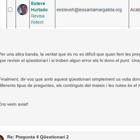
Per una altra banda, la veritat que és no es difícil que quan fem les pr
que revisin el qüestionari i si troben algun error els hi dono el punt. 
Finalment, dir-vos que amb aquest qüestionari simplement us volia don
diferents tipus de preguntes, els continguts del mateix i les notes és el
Ens veim aviat!
Re: Pregunta 4 Qüestionari 2