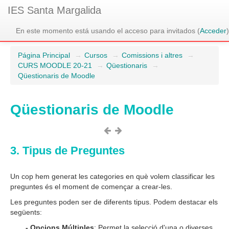
IES Santa Margalida
En este momento está usando el acceso para invitados (
Acceder
)
Página Principal
→
Cursos
→
Comissions i altres
→
CURS MOODLE 20-21
→
Qüestionaris
→
Qüestionaris de Moodle
Qüestionaris de Moodle
3. Tipus de Preguntes
Un cop hem generat les categories en què volem classificar les
preguntes és el moment de començar a crear-les.
Les preguntes poden ser de diferents tipus. Podem destacar els
següents:
- Opcions Múltiples
: Permet la selecció d'una o diverses