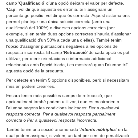
camp ‘
Qualificació
’ d’una opció deixam el valor per defecte,
‘
Cap
’, vol dir que aquesta és errònia. Si li assignam un
percentatge positiu, vol dir que és correcta. Aquest sistema ens
permet plantejar una única solució correcta (amb una
qualificació del 100%) o diverses opcions correctes (per
exemple, si en tenim dues opcions correctes s’hauria d’assignar
una qualificació d’un 50% a cada una d’elles). També tenim
l'opció d'assignar puntuacions negatives a les opcions de
resposta incorrecta. El camp ‘
Retroacció
’ de cada opció es pot
utilitzar, per oferir orientacions o informació addicional
relacionada amb l’opció triada, i es mostrarà quan l’alumne triï
aquesta opció de la pregunta.
Per defecte en tenim 5 opcions disponibles, però si necessitam
més en podem crear-les.
Encara tenim més possibles camps de retroacció, que
opcionalment també podem utilitzar, i que es mostrarien a
l’alumne segons les condicions indicades:
Per a qualsevol
resposta correcta
,
Per a qualsevol resposta parcialment
correcta
o
Per a qualsevol resposta incorrecta
.
També tenim una secció anomenada '
Intents múltiples
' en la
qual podem assignar, si volem, un tant per cent de penalització