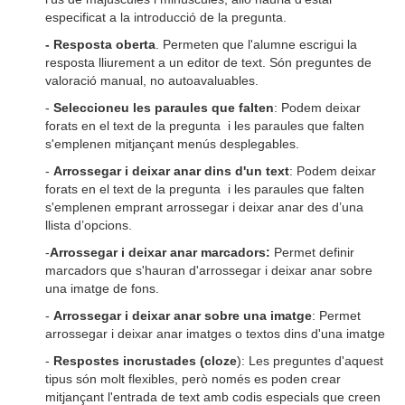
especificat a la introducció de la pregunta.
- Resposta oberta
. Permeten que l'alumne escrigui la
resposta lliurement a un editor de text. Són preguntes de
valoració manual, no autoavaluables.
-
Seleccioneu les paraules que falten
: Podem deixar
forats en el text de la pregunta i les paraules que falten
s'emplenen mitjançant menús desplegables.
-
Arrossegar i deixar anar dins d'un text
: Podem deixar
forats en el text de la pregunta i les paraules que falten
s'emplenen emprant arrossegar i deixar anar des d’una
llista d’opcions.
-
Arrossegar i deixar anar marcadors:
Permet definir
marcadors que s'hauran d'arrossegar i deixar anar sobre
una imatge de fons.
-
Arrossegar i deixar anar sobre una imatge
: Permet
arrossegar i deixar anar imatges o textos dins d'una imatge
-
Respostes incrustades (cloze
): Les preguntes d'aquest
tipus són molt flexibles, però només es poden crear
mitjançant l'entrada de text amb codis especials que creen