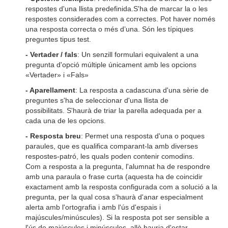
respostes d'una llista predefinida.S'ha de marcar la o les
respostes considerades com a correctes. Pot haver només
una resposta correcta o més d’una. Són les típiques
preguntes tipus test.
- Vertader / fals
: Un senzill formulari equivalent a una
pregunta d'opció múltiple únicament amb les opcions
«Vertader» i «Fals»
- Aparellament
: La resposta a cadascuna d'una sèrie de
preguntes s'ha de seleccionar d'una llista de
possibilitats. S'haurà de triar la parella adequada per a
cada una de les opcions.
- Resposta breu
: Permet una resposta d'una o poques
paraules, que es qualifica comparant-la amb diverses
respostes-patró, les quals poden contenir comodins.
Com a resposta a la pregunta, l'alumnat ha de respondre
amb una paraula o frase curta (aquesta ha de coincidir
exactament amb la resposta configurada com a solució a la
pregunta, per la qual cosa s'haurà d'anar especialment
alerta amb l'ortografia i amb l'ús d'espais i
majúscules/minúscules). Si la resposta pot ser sensible a
l'ús de majúscules i minúscules, allò hauria d'estar