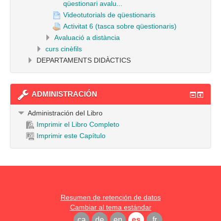
qüestionari avalu...
Videotutorials de qüestionaris
Activitat 6 (tasca sobre qüestionaris)
Avaluació a distància
curs cinèfils
DEPARTAMENTS DIDÀCTICS
ADMINISTRACIÓN
Administración del Libro
Imprimir el Libro Completo
Imprimir este Capítulo
Resumen de retención de datos
Cambiar al tema estándar
ca
de
en
es
fr