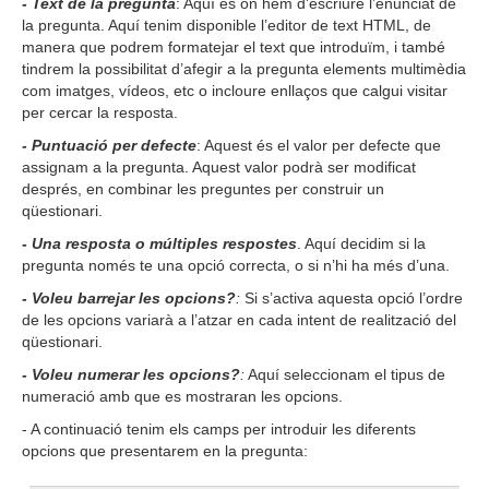
-
Text de la pregunta
: Aquí és on hem d’escriure l’enunciat de
la pregunta. Aquí tenim disponible l’editor de text HTML, de
manera que podrem formatejar el text que introduïm, i també
tindrem la possibilitat d’afegir a la pregunta elements multimèdia
com imatges, vídeos, etc o incloure enllaços que calgui visitar
per cercar la resposta.
-
Puntuació per defecte
: Aquest és el valor per defecte que
assignam a la pregunta. Aquest valor podrà ser modificat
després, en combinar les preguntes per construir un
qüestionari.
-
Una resposta o múltiples respostes
. Aquí decidim si la
pregunta només te una opció correcta, o si n’hi ha més d’una.
-
Voleu barrejar les opcions?
:
Si s’activa aquesta opció l’ordre
de les opcions variarà a l’atzar en cada intent de realització del
qüestionari.
-
Voleu numerar les opcions?
:
Aquí seleccionam el tipus de
numeració amb que es mostraran les opcions.
-
A continuació tenim els camps per introduir les diferents
opcions que presentarem en la pregunta: