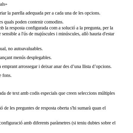
als»
triar la parella adequada per a cada una de les opcions.
les quals poden contenir comodins.
b la resposta configurada com a solució a la pregunta, per la
 sensible a l'ús de majúscules i minúscules, allò hauria d'estar
nual, no autoavaluables.
tjançant menús desplegables.
n emprant arrossegar i deixar anar des d’una llista d’opcions.
e fons.
rada de text amb codis especials que creen seleccions múltiples
ió de les preguntes de resposta oberta s'hi sumarà quan el
onfiguració amb diferents paràmetres (si teniu dubtes sobre el