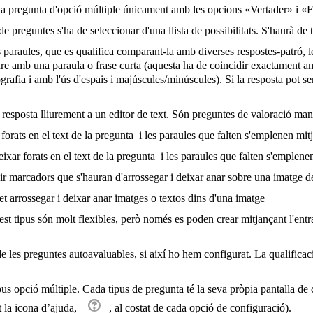
una pregunta d'opció múltiple únicament amb les opcions «Vertader» i «F
e preguntes s'ha de seleccionar d'una llista de possibilitats. S'haurà de 
 paraules, que es qualifica comparant-la amb diverses respostes-patró, 
re amb una paraula o frase curta (aquesta ha de coincidir exactament am
grafia i amb l'ús d'espais i majúscules/minúscules). Si la resposta pot ser
 resposta lliurement a un editor de text. Són preguntes de valoració ma
forats en el text de la pregunta i les paraules que falten s'emplenen mi
ixar forats en el text de la pregunta i les paraules que falten s'emplene
ir marcadors que s'hauran d'arrossegar i deixar anar sobre una imatge d
et arrossegar i deixar anar imatges o textos dins d'una imatge
est tipus són molt flexibles, però només es poden crear mitjançant l'ent
de les preguntes autoavaluables, si així ho hem configurat. La qualificac
opció múltiple. Cada tipus de pregunta té la seva pròpia pantalla de c
t la icona d’ajuda,
, al costat de cada opció de configuració).