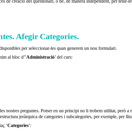
rocés de creació del qüestionari, o bé, de manera independent, per teni
tes. Afegir Categories.
isponibles per seleccionar-les quan generem un nou formulari.
nim al bloc d’’
Administració
’ del curs:
es nostres preguntes. Potser en un principi no li trobem utilitat, però a
tructura jeràrquica de categories i subcategories, per exemple, per lliura
laç ‘
Categories
’: