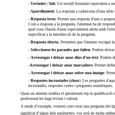
- Vertader / fals
: Un senzill formulari equivalent a 
- Aparellament
: La resposta a cadascuna d'una sèrie d
- Resposta breu
: Permet una resposta d'una o poques
Com a resposta a la pregunta, l'alumnat ha de respond
qual cosa s'haurà d'anar especialment alerta amb l'orto
especificat a la introducció de la pregunta.
- Resposta oberta
. Permeten que l'alumne escrigui la
-
Seleccioneu les paraules que falten
: Podem deixar 
-
Arrossegar i deixar anar dins d'un text
: Podem de
-
Arrossegar i deixar anar marcadors:
Permet defin
-
Arrossegar i deixar anar sobre una imatge
: Perm
-
Respostes incrustades (cloze
): Les preguntes d'aqu
incrustades, respostes curtes i preguntes numèriques.
Quan un alumne realitza el qüestionari rep la qualificació 
professorat les hagi revisat i valorat.
A mode d’exemple, veurem com crear una pregunta del tipus 
significat d’algun dels paràmetres, vos serà de molta utilita