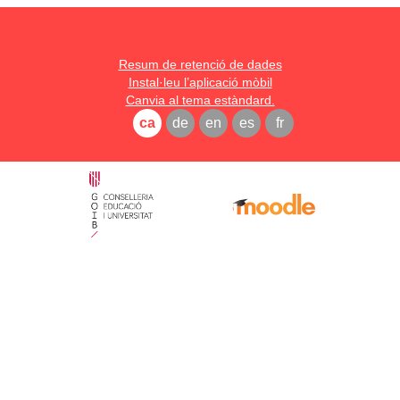
Resum de retenció de dades
Instal·leu l’aplicació mòbil
Canvia al tema estàndard.
ca
de
en
es
fr