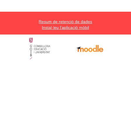
Resum de retenció de dades
Instal·leu l’aplicació mòbil