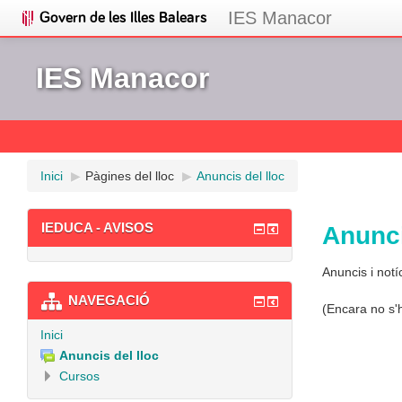
IES Manacor
IES Manacor
Inici
▶︎
Pàgines del lloc
▶︎
Anuncis del lloc
IEDUCA - AVISOS
Anunci
Anuncis i notí
NAVEGACIÓ
(Encara no s'
Inici
Anuncis del lloc
Cursos