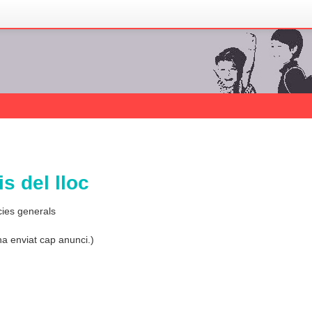
s del lloc
cies generals
ha enviat cap anunci.)