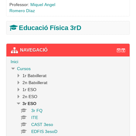
Professor:
Miquel Angel
Romero Díaz
Educació Física 3rD
NAVEGACIÓ
Inici
Cursos
1r Batxillerat
2n Batxillerat
1r ESO
2n ESO
3r ESO
3r FQ
ITE
CAST 3eso
EDFIS 3esoD