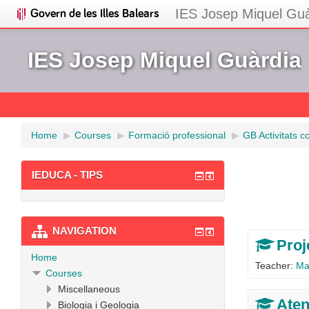
IES Josep Miquel Guà
IES Josep Miquel Guàrdia
Home
▶︎
Courses
▶︎
Formació professional
▶︎
GB Activitats c
IEDUCA - TIPS
NAVIGATION
Proj
Home
Teacher:
Ma
Courses
Miscellaneous
Aten
Biologia i Geologia