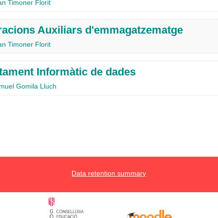
an Timoner Florit
acions Auxiliars d'emmagatzematge
an Timoner Florit
tament Informàtic de dades
muel Gomila Lluch
Data retention summary