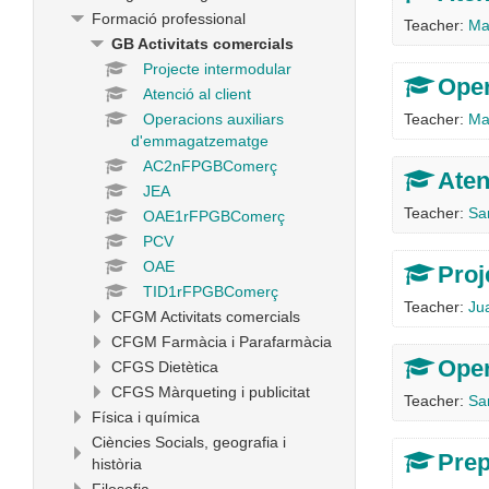
Formació professional
Teacher:
Ma
GB Activitats comercials
Projecte intermodular
Oper
Atenció al client
Operacions auxiliars
Teacher:
Ma
d'emmagatzematge
AC2nFPGBComerç
Aten
JEA
Teacher:
Sa
OAE1rFPGBComerç
PCV
OAE
Proj
TID1rFPGBComerç
Teacher:
Ju
CFGM Activitats comercials
CFGM Farmàcia i Parafarmàcia
Oper
CFGS Dietètica
CFGS Màrqueting i publicitat
Teacher:
Sa
Física i química
Ciències Socials, geografia i
Prep
història