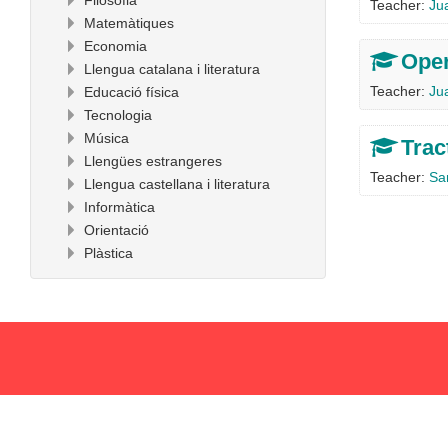
Filosofia
Teacher:
Ju
Matemàtiques
Economia
Oper
Llengua catalana i literatura
Teacher:
Ju
Educació física
Tecnologia
Música
Trac
Llengües estrangeres
Teacher:
Sa
Llengua castellana i literatura
Informàtica
Orientació
Plàstica