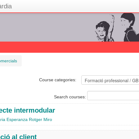
rdia
omercials
Course categories:
Search courses:
ecte intermodular
ria Esperanza Rotger Miro
ció al client