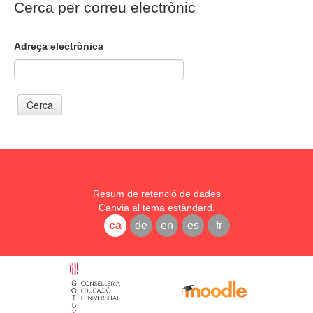
Cerca per correu electrònic
Adreça electrònica
Resum de retenció de dades
Canvia al tema estàndard.
ca
de
en
es
fr