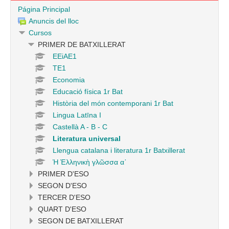
Página Principal
Anuncis del lloc
Cursos
PRIMER DE BATXILLERAT
EEiAE1
TE1
Economia
Educació física 1r Bat
Història del món contemporani 1r Bat
Lingua Latīna I
Castellà A - B - C
Literatura universal
Llengua catalana i literatura 1r Batxillerat
Ἡ Ἑλληνικὴ γλῶσσα α᾿
PRIMER D'ESO
SEGON D'ESO
TERCER D'ESO
QUART D'ESO
SEGON DE BATXILLERAT